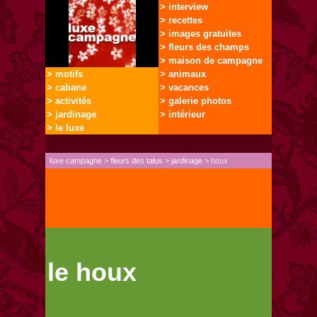
> interview
> recettes
> images gratuites
> fleurs des champs
> maison de campagne
> motifs
> animaux
> cabane
> vacances
> activités
> galerie photos
> jardinage
> intérieur
> le luxe
luxe campagne
>
fleurs des talus
>
jardinage
> houx
le houx