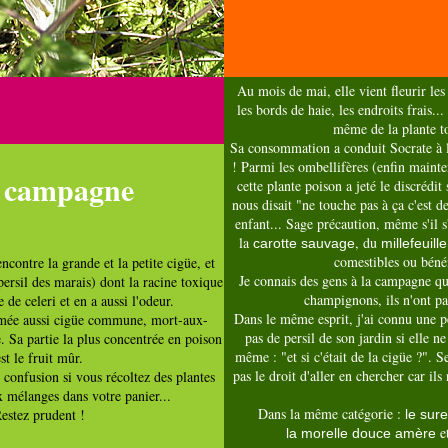
Au mois de mai, elle vient fleurir les
les bords de haie, les endroits frais..
même de la plante t
Sa consommation a conduit Socrate à l
! Parmi les ombellifères (enfin mainten
e campagne
cette plante poison a jeté le discrédit 
nous disait "ne touche pas à ça c'est d
enfant... Sage précaution, même s'il s
la
, du
carotte sauvage
millefeuille
comestibles ou béné
ncontre la grande et la petite cigüe, et
Je connais des gens à la campagne q
persil des marais) dont la racine toxique
champignons, ils n'ont pa
 de celeri et en a aussi l'odeur.
Dans le même esprit, j'ai connu une 
mée aussi cigüe commune, mort-aux-
pas de persil de son jardin si elle ne 
ue. Sa partie la plus concentrée en poison
même : "et si c'était de la cigüe ?". S
est le fruit mûr.
pas le droit d'aller en chercher car ils
 confusion si vous récoltez des plantes
 mélanges dans votre panier...
Dans la même catégorie :
estez prudent !
le sure
e
la morelle douce amère