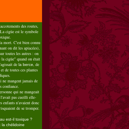
 accotements des routes,
. La cigüe est le symbole
oxique.
a mort. C'est bien connu
ant on dit les apiacées),
sur toutes les autres : on
e la cigüe" quand on était
'agissait de
, de
la berce
et de toutes ces plantes
fiques.
ui ne mangent jamais de
s confiance.
personne qui ne mangeait
l'avait pas cueilli elle-
es enfants n'avaient donc
 risquaient de se tromper.
au est-il toxique ?
t
la chélidoine