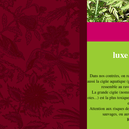
lux
Dans nos contrées, on re
aussi la cigüe aquatique (
ressemble au rave
La grande cigüe (nom
oies...) est la plus toxiq
Attention aux risques de
sauvages, ou aux
R