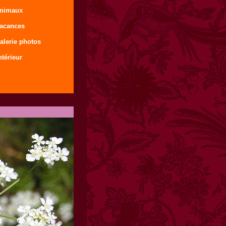
animaux
vacances
alerie photos
ntérieur