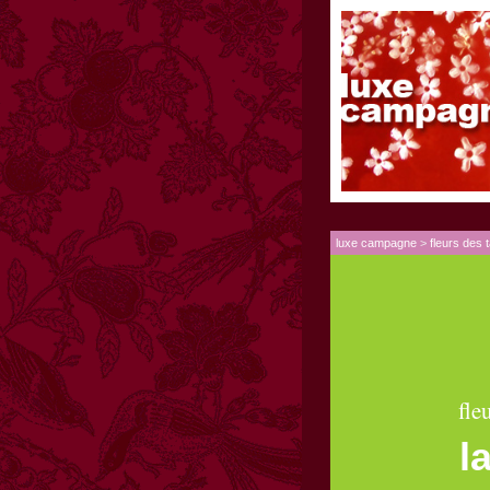
luxe campagne
>
fleurs des 
fle
l