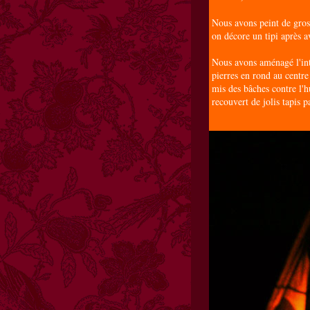
Nous avons peint de gros
on décore un tipi après av
Nous avons aménagé l'int
pierres en rond au centre
mis des bâches contre l'
recouvert de jolis tapis 