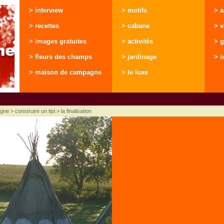
> interview
> motifs
> 
> recettes
> cabane
> 
> images gratuites
> activités
> g
> fleurs des champs
> jardinage
> i
> maison de campagne
> le luxe
agne
>
construire un tipi
> la finalisation