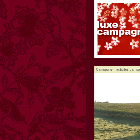
Campagne
>
activités camp