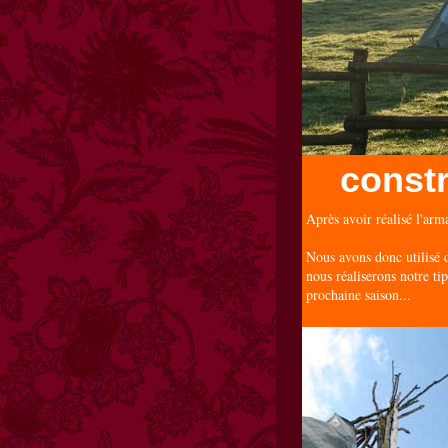
constr
Après avoir réalisé l'arma
Nous avons donc utilisé 
nous réaliserons notre tip
prochaine saison...