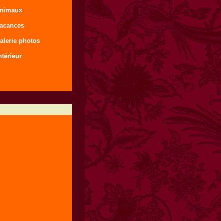
animaux
vacances
alerie photos
ntérieur