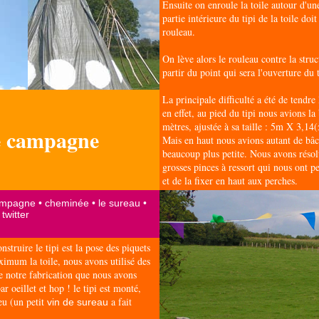
Ensuite on enroule la toile autour d'un
partie intérieure du tipi de la toile doit
rouleau.
On lève alors le rouleau contre la struc
partir du point qui sera l'ouverture du t
La principale difficulté a été de tendre
en effet, au pied du tipi nous avions 
mètres, ajustée à sa taille : 5m X 3,14(
e campagne
Mais en haut nous avions autant de bâ
beaucoup plus petite. Nous avons résolu
grosses pinces à ressort qui nous ont p
et de la fixer en haut aux perches.
struire le tipi est la pose des piquets
ximum la toile, nous avons utilisé des
e notre fabrication que nous avons
r oeillet et hop ! le tipi est monté,
feu (un petit
a fait
vin de sureau