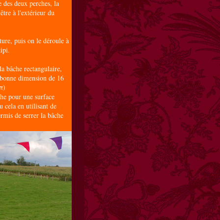
e des deux perches, la
 être à l'extérieur du
ture, puis on le déroule à
ipi.
 la bâche rectangulaire,
la bonne dimension de 16
π)
che pour une surface
 cela en utilisant de
ermis de serrer la bâche