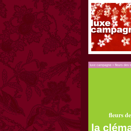
luxe campagne
>
fleurs des 
fleurs d
la clém