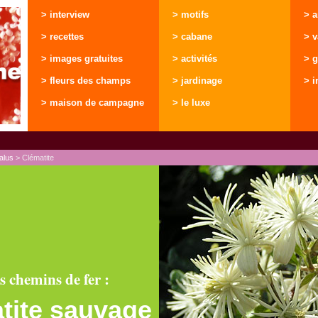
> interview
> motifs
> 
> recettes
> cabane
> 
> images gratuites
> activités
> g
> fleurs des champs
> jardinage
> i
> maison de campagne
> le luxe
talus
> Clématite
es chemins de fer :
atite sauvage