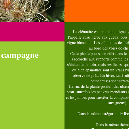
La clématite est une plante ligneu
l'appelle aussi herbe aux gueux, bois 
vigne blanche... Les clématites des h
au bord des voies de che
e campagne
Cette plante pousse en effet dans les
s'accorche aux supports comme les g
séduisante de loin, mais ses fleurs, qu
ou bien épanouies sont un vrai rav
observe de près. En hiver, ses frui
cotonneuses sont caracté
Le suc de la plante produit des ulcère
peau, autrefois les pauvres mendiants s
et les jambes pour susciter la compass
aux gueux).
Dans la même catégorie :
le li
Dans la même théma