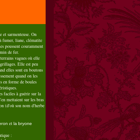
se et sarmenteuse. On
à fumer, liane, clématite
aies poussent couramment
min de fer.
 terrains vagues où elle
rillages. Elle est peu
and elles sont en boutons
issement quand on les
ts en forme de boules
ristiques.
s faciles à guérir sur la
'en mettaient sur les bras
ion (d'où son nom d'herbe
et
seron
la bryone
tique :