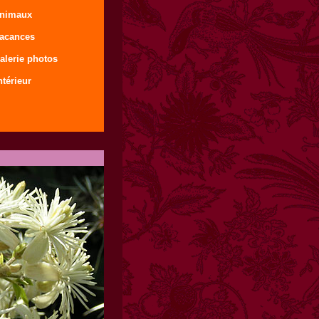
animaux
vacances
alerie photos
ntérieur