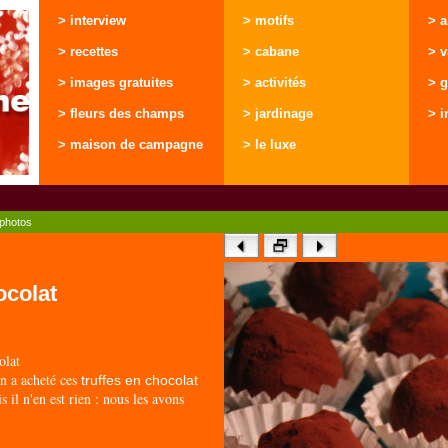
> interview
> motifs
> 
> recettes
> cabane
> 
> images gratuites
> activités
> g
> fleurs des champs
> jardinage
> i
> maison de campagne
> le luxe
photos
ocolat
olat
on a acheté ces
truffes en chocolat
s il n'en est rien : nous les avons