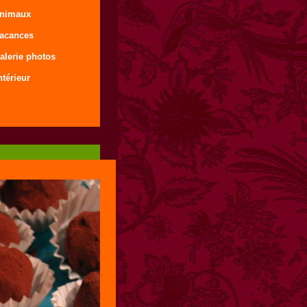
animaux
vacances
alerie photos
ntérieur