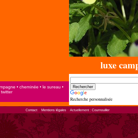
luxe cam
Recherche personnalisée
Contact
Mentions légales
Actuellement :
Cournouiller