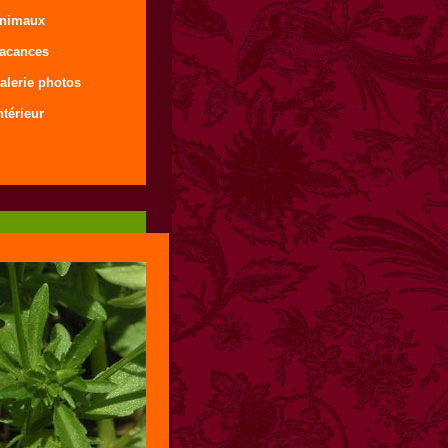
animaux
vacances
alerie photos
ntérieur