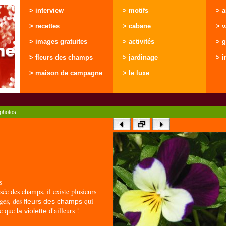
> interview
> motifs
> 
> recettes
> cabane
> 
> images gratuites
> activités
> g
> fleurs des champs
> jardinage
> i
> maison de campagne
> le luxe
photos
s
ée des champs, il existe plusieurs
ages, des
qui
fleurs des champs
le que
d'ailleurs !
la violette