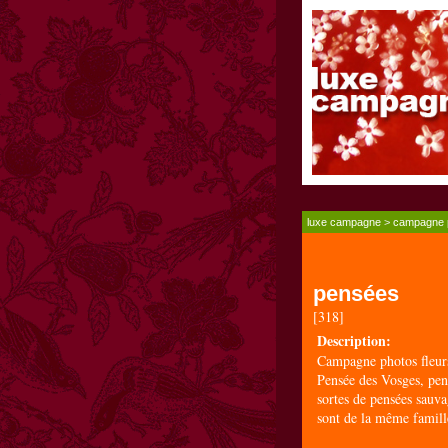
luxe campagne
>
campagne 
pensées
[318]
Description:
Campagne photos fleur
Pensée des Vosges, pens
sortes de pensées sauv
sont de la même famil