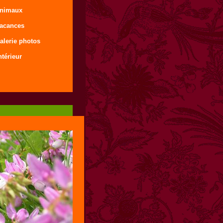
animaux
vacances
alerie photos
ntérieur