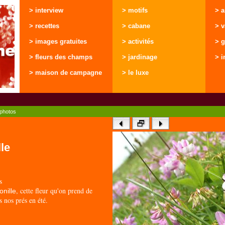
> interview
> motifs
> 
> recettes
> cabane
> 
> images gratuites
> activités
> g
> fleurs des champs
> jardinage
> i
> maison de campagne
> le luxe
photos
lle
s
, cette fleur qu'on prend de
onille
 nos prés en été.