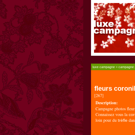
luxe campagne
>
campagne 
fleurs coroni
[267]
Description:
Campagne photos fleur
Connaissez vous la
cor
loin pour du
dans
trèfle