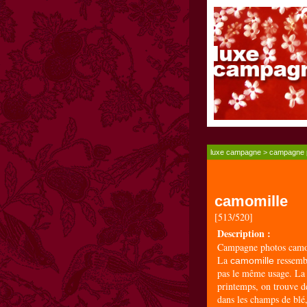
luxe campagne
>
campagne 
camomille
[513/520]
Description :
Campagne photos camo
La
ressembl
camomille
pas le même usage. L
printemps, on trouve de
dans les champs de blé