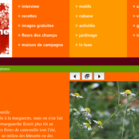
> interview
> motifs
> 
> recettes
> cabane
> 
> images gratuites
> activités
> g
> fleurs des champs
> jardinage
> i
> maison de campagne
> le luxe
photos
mille
e à la marguerite, mais on n'en fait
a
fleurit plus tôt au
marguerite
s fleurs de camomille tout l'été,
, au milieu des
ou des
bleuets