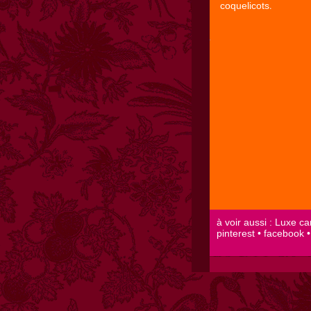
.
coquelicots