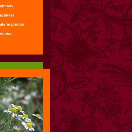
animaux
vacances
alerie photos
ntérieur