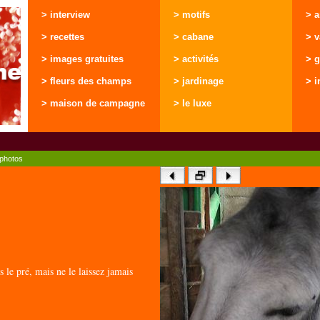
> interview
> motifs
> 
> recettes
> cabane
> 
> images gratuites
> activités
> g
> fleurs des champs
> jardinage
> i
> maison de campagne
> le luxe
photos
 le pré, mais ne le laissez jamais