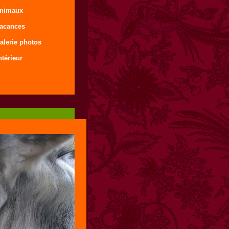
animaux
vacances
alerie photos
ntérieur