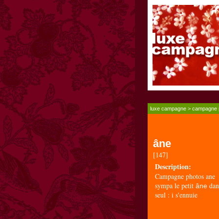
luxe campagne
>
campagne 
âne
[147]
Description:
Campagne photos ane
sympa le petit
dans
âne
seul : i s'ennuie