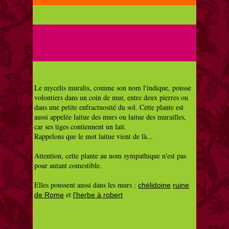
Le mycelis muralis, comme son nom l'indique, pousse
volontiers dans un coin de mur, entre deux pierres ou
dans une petite enfractuosité du sol. Cette plante est
aussi appelée laitue des murs ou laitue des murailles,
car ses tiges contiennent un lait.
Rappelons que le mot laitue vient de là...
Attention, cette plante au nom sympathique n'est pas
pour autant comestible.
Elles poussent aussi dans les murs :
chélidoine
ruine
et
de Rome
l'herbe à robert