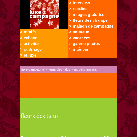
> interview
> recettes
> images gratuites
> fleurs des champs
> maison de campagne
> motifs
> animaux
> cabane
> vacances
> activités
> galerie photos
> jardinage
> intérieur
> le luxe
luxe campagne
>
fleurs des talus
> mycelis muralis
fleurs des talus :