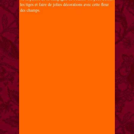
les tiges et faire de jolies décorations avec cette fleur
des champs.