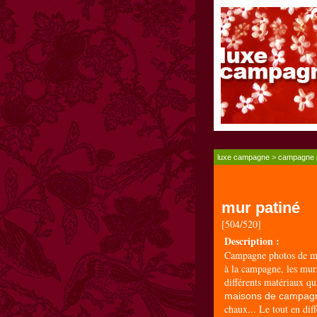
luxe campagne
>
campagne 
mur patiné
[504/520]
Description :
Campagne photos de mu
à la campagne, les murs
différents matériaux qu
maisons de campag
chaux... Le tout en dif