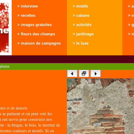
> interview
> motifs
> 
> recettes
> cabane
> 
> images gratuites
> activités
> g
> fleurs des champs
> jardinage
> i
> maison de campagne
> le luxe
photos
rs et de murets
 se patinent et on peut voir les
i ont servis pour construire nos
: la brique, le bois, le mortier de
ne
férentes couleurs et motifs. Si on