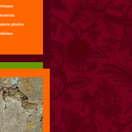
animaux
vacances
alerie photos
ntérieur