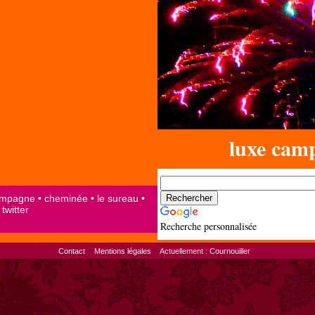
luxe cam
Recherche personnalisée
Contact
Mentions légales
Actuellement :
Cournouiller