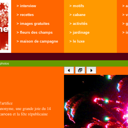
> interview
> motifs
> 
> recettes
> cabane
> 
> images gratuites
> activités
> g
> fleurs des champs
> jardinage
> i
> maison de campagne
> le luxe
photos
artifice
e anonyme, une grande joie du 14
et la fête républicaine
cances