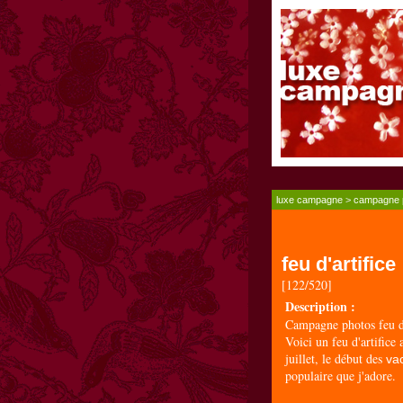
luxe campagne
>
campagne 
feu d'artifice
[122/520]
Description :
Campagne photos feu d'
Voici un feu d'artific
juillet, le début des
va
populaire que j'adore.