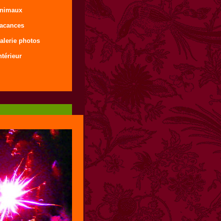
animaux
vacances
alerie photos
ntérieur