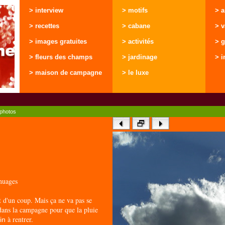
> interview
> motifs
> 
> recettes
> cabane
> 
> images gratuites
> activités
> g
> fleurs des champs
> jardinage
> i
> maison de campagne
> le luxe
photos
nuages
t d'un coup. Mais ça ne va pas se
u dans la campagne pour que la pluie
à rentrer.
oin