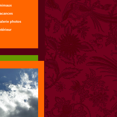
animaux
vacances
alerie photos
ntérieur