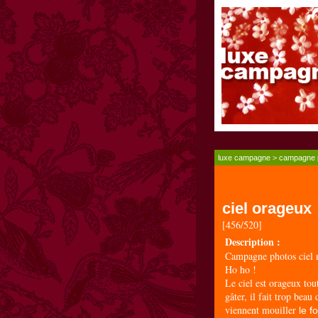
luxe campagne
>
campagne 
ciel orageux
[456/520]
Description :
Campagne photos ciel 
Ho ho !
Le ciel est orageux tou
gâter, il fait trop bea
viennent mouiller
le f