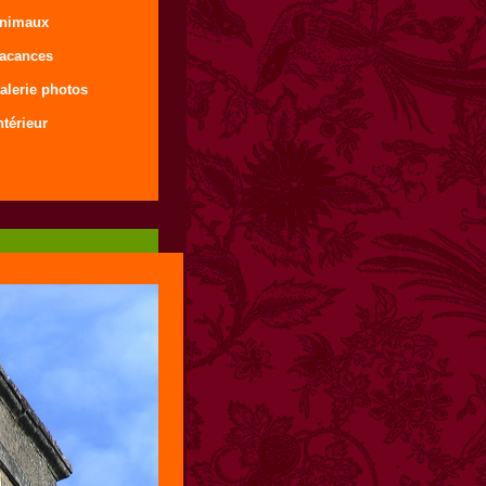
animaux
vacances
alerie photos
ntérieur