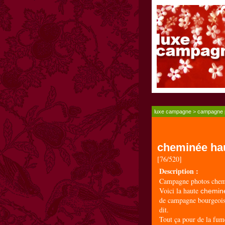
luxe campagne
>
campagne 
cheminée ha
[76/520]
Description :
Campagne photos chem
Voici la haute
cheminé
de campagne bourgeois
dit.
Tout ça pour de la fum