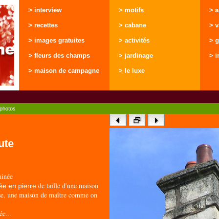
> interview
> motifs
> 
> recettes
> cabane
> 
> images gratuites
> activités
> g
> fleurs des champs
> jardinage
> i
> maison de campagne
> le luxe
photos
ute
inée
de taille d'une maison
e en pierre
e, une maison de maître comme on
ée...