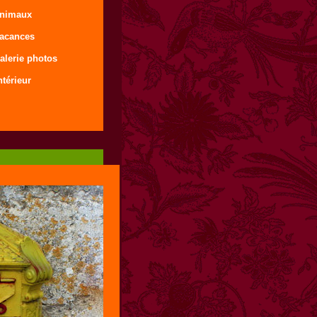
animaux
vacances
alerie photos
ntérieur