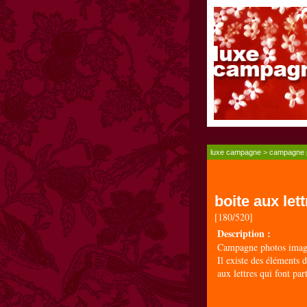
luxe campagne
>
campagne 
boite aux let
[180/520]
Description :
Campagne photos image
Il existe des éléments 
aux lettres qui font par