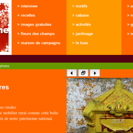
> interview
> motifs
> 
> recettes
> cabane
> 
> images gratuites
> activités
> g
> fleurs des champs
> jardinage
> i
> maison de campagne
> le luxe
photos
tres
s rurales
de mobilier rural comme cette boîte
tie de notre patrimoine national.