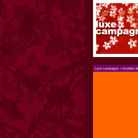
Luxe campagne
>
recettes 