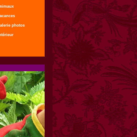
animaux
vacances
alerie photos
ntérieur