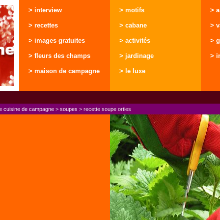
> interview
> motifs
> 
> recettes
> cabane
> 
> images gratuites
> activités
> g
> fleurs des champs
> jardinage
> i
> maison de campagne
> le luxe
de cuisine de campagne
>
soupes
> recette soupe orties