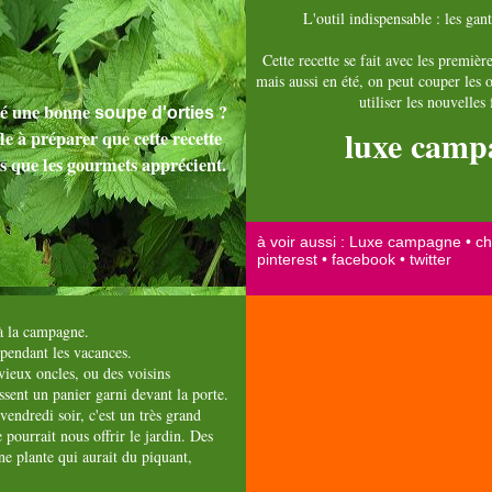
L'outil indispensable : les gant
Cette recette se fait avec les premièr
mais aussi en été, on peut couper les 
utiliser les nouvelles 
té une bonne
?
soupe d'orties
luxe camp
e à préparer que cette recette
s que les gourmets apprécient.
à la campagne.
pendant les vacances.
vieux oncles, ou des voisins
issent un panier garni devant la porte.
vendredi soir, c'est un très grand
 pourrait nous offrir le jardin. Des
une plante qui aurait du piquant,
.