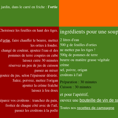
l'ortie
 jardin, dans le carré en friche :
Choisissez les feuilles en haut des tiges.
ingrédients pour une soup
2 litres d'eau
d'
, faire chauffer le beurre, mettez
ortie
500 g de feuilles d'orties
les orties à fondre.
ne mettez pas les tiges !
 changé de couleur, ajoutez l'eau et des
500g de pommes de terre
pommes de terre coupées en cube
beurre ou matière grasse végétale
laissez cuire 30 minutes
crème
réservez un peu de jus de cuisson
sel, poivre, origan
passez au mixer
croûtons à l'ail
ajoutez du jus, selon l'épaisseur désirée.
Salez, poivrez, mettez l'origan
Préparation :
30 minutes
ajoutez la crème fraîche
Cuisson :
30 minutes
laissez à feu doux
et pour l'apéritif,
ouvrez une
éparez vos croûtons : tranchez du pain,
bouteille de vin de 
frottez de chaque côté avec de l'ail,
Toutes nos
recettes de campagne
passez les croûtons à la poêle