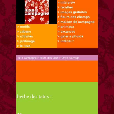
> interview
> recettes
> images gratuites
> fleurs des champs
> maison de campagne
> motifs
> animaux
> cabane
> vacances
> activités
> galerie photos
> jardinage
> intérieur
> le luxe
luxe campagne
>
fleurs des talus
> Orge sauvage
herbe des talus :