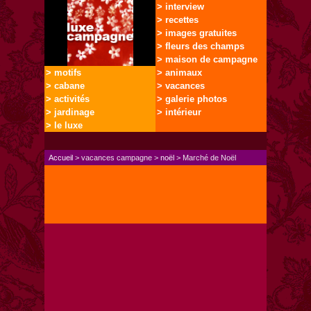
> interview
> recettes
> images gratuites
> fleurs des champs
> maison de campagne
> motifs
> animaux
> cabane
> vacances
> activités
> galerie photos
> jardinage
> intérieur
> le luxe
Accueil
> vacances campagne >
noël
> Marché de Noël