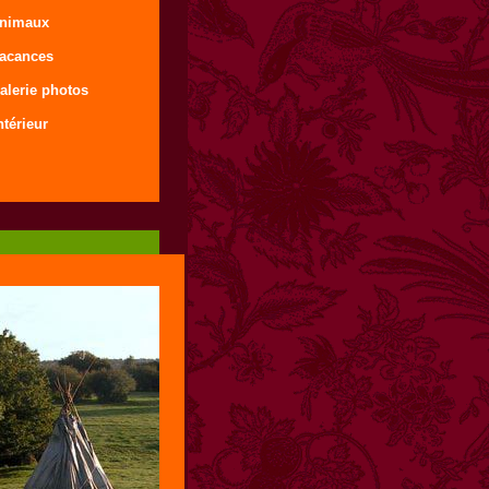
animaux
vacances
alerie photos
ntérieur