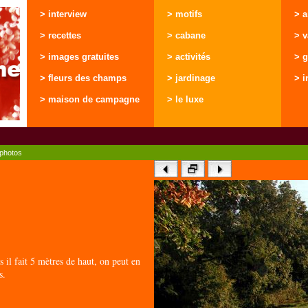
> interview
> motifs
> 
> recettes
> cabane
> 
> images gratuites
> activités
> g
> fleurs des champs
> jardinage
> i
> maison de campagne
> le luxe
photos
s il fait 5 mètres de haut, on peut en
s.