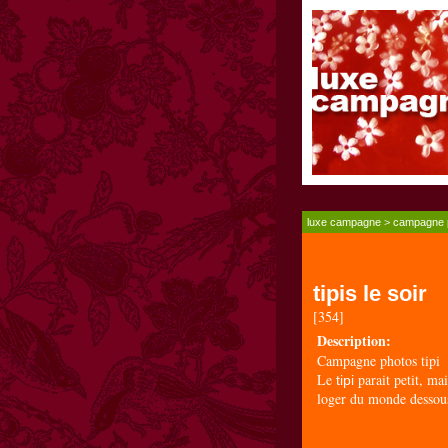
luxe campagne
>
campagne 
tipis le soir
[354]
Description:
Campagne photos tipi
Le
parait petit, mai
tipi
loger du monde dessou