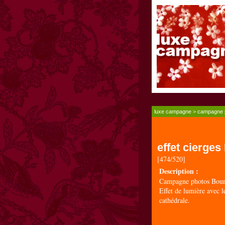
luxe campagne
>
campagne 
effet cierge
[474/520]
Description :
Campagne photos Bour
Effet de lumière avec le
cathédrale.