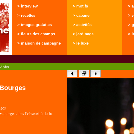
> interview
> motifs
> 
> recettes
> cabane
> 
> images gratuites
> activités
> g
> fleurs des champs
> jardinage
> i
> maison de campagne
> le luxe
photos
s Bourges
ges
s cierges dans l'obscurité de la