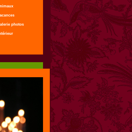
animaux
vacances
alerie photos
ntérieur